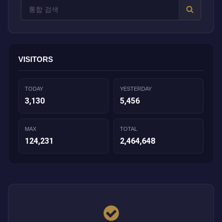
VISITORS
TODAY
YESTERDAY
3,130
5,456
MAX
TOTAL
124,231
2,464,648