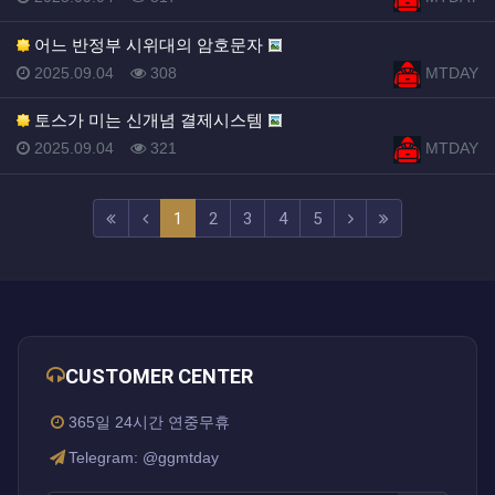
어느 반정부 시위대의 암호문자
등록일
조회
등록자
2025.09.04
308
MTDAY
토스가 미는 신개념 결제시스템
등록일
조회
등록자
2025.09.04
321
MTDAY
(current)
(next)
(last)
1
2
3
4
5
CUSTOMER CENTER
365일 24시간 연중무휴
Telegram: @ggmtday