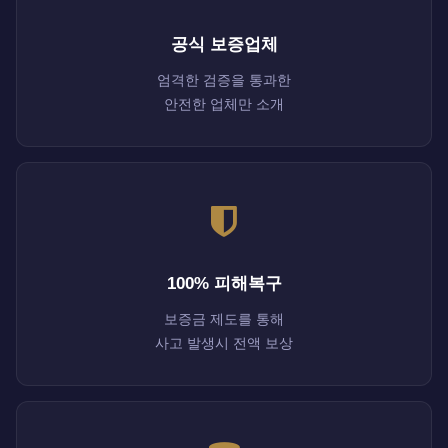
공식 보증업체
엄격한 검증을 통과한
안전한 업체만 소개
100% 피해복구
보증금 제도를 통해
사고 발생시 전액 보상