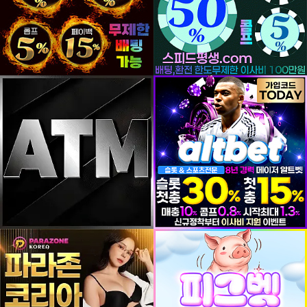
등록일
등록일
등록일
등록일