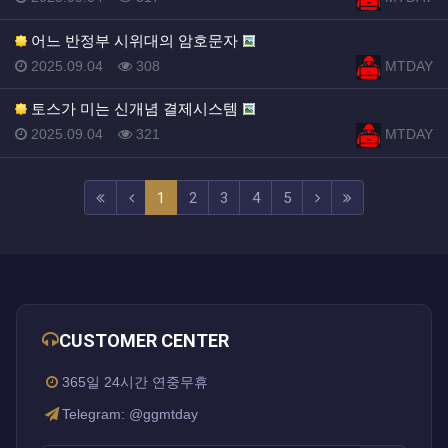
어느 반정부 시위대의 암호문자
등록일
조회
등록자
2025.09.04
308
MTDAY
토스가 미는 신개념 결제시스템
등록일
조회
등록자
2025.09.04
321
MTDAY
(current)
(next)
(last)
1
2
3
4
5
CUSTOMER CENTER
365일 24시간 연중무휴
Telegram: @ggmtday