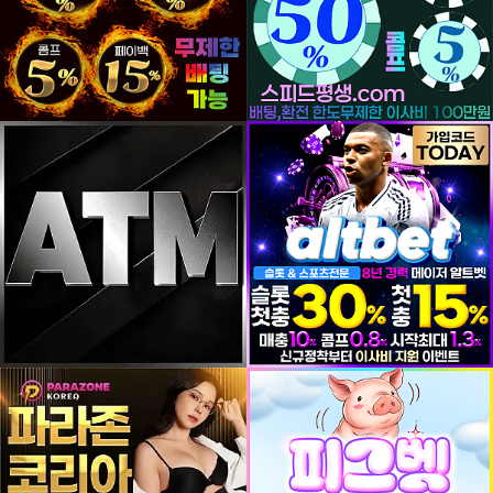
등록일
등록일
등록일
등록일