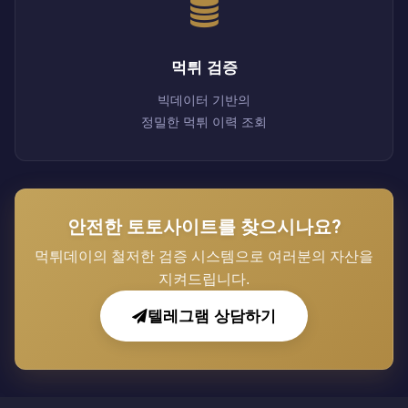
먹튀 검증
빅데이터 기반의
정밀한 먹튀 이력 조회
안전한 토토사이트를 찾으시나요?
먹튀데이의 철저한 검증 시스템으로 여러분의 자산을
지켜드립니다.
텔레그램 상담하기