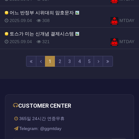
어느 반정부 시위대의 암호문자
등록일
조회
등록자
2025.09.04
308
MTDAY
토스가 미는 신개념 결제시스템
등록일
조회
등록자
2025.09.04
321
MTDAY
(current)
(next)
(last)
1
2
3
4
5
CUSTOMER CENTER
365일 24시간 연중무휴
Telegram: @ggmtday