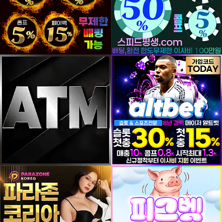
등록일
등록일
등록일
등록일