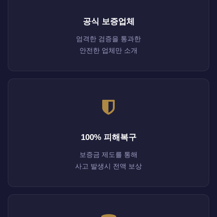
공식 보증업체
엄격한 검증을 통과한
안전한 업체만 소개
100% 피해복구
보증금 제도를 통해
사고 발생시 전액 보상