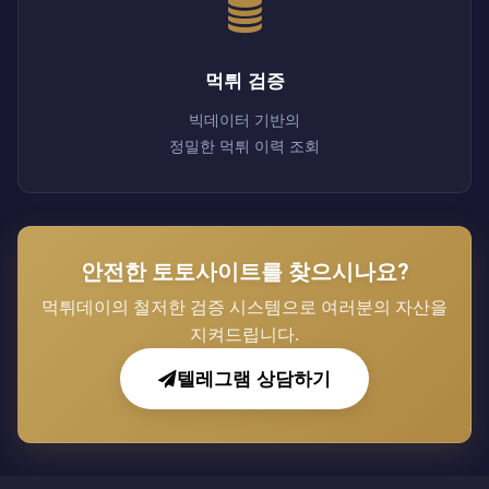
먹튀 검증
빅데이터 기반의
정밀한 먹튀 이력 조회
안전한 토토사이트를 찾으시나요?
먹튀데이의 철저한 검증 시스템으로 여러분의 자산을
지켜드립니다.
텔레그램 상담하기