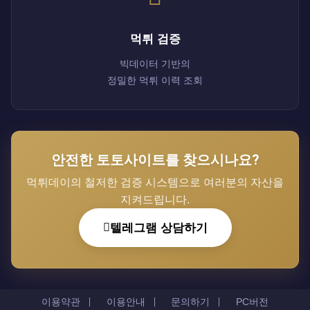
먹튀 검증
빅데이터 기반의
정밀한 먹튀 이력 조회
안전한 토토사이트를 찾으시나요?
먹튀데이의 철저한 검증 시스템으로 여러분의 자산을
지켜드립니다.
텔레그램 상담하기
이용약관
이용안내
문의하기
PC버전