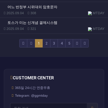
어느 반정부 시위대의 암호문자
등록일
조회
등록자
2025.09.04
308
MTDAY
토스가 미는 신개념 결제시스템
등록일
조회
등록자
2025.09.04
321
MTDAY
(current)
(next)
(last)
1
2
3
4
5
CUSTOMER CENTER
365일 24시간 연중무휴
Telegram: @ggmtday