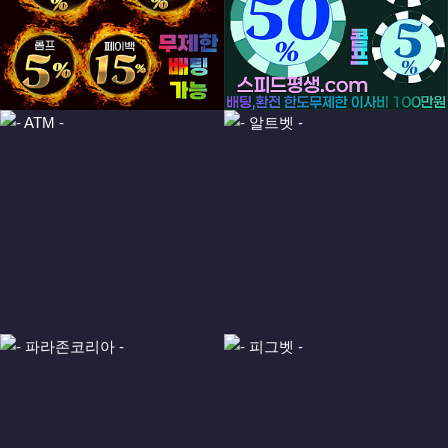
등록일
등록일
등록일
등록일