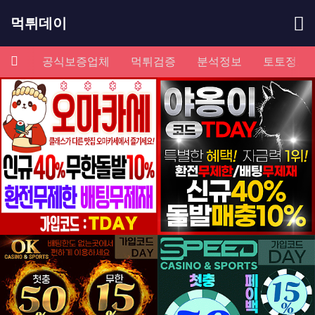
기
먹튀데이
메뉴
공식보증업체
먹튀검증
분석정보
토토정보