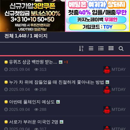
등록일
등록일
전체
1,448
/ 1 페이지
게시물 정렬
리스트 스타일
웹진 스타일
갤러리 
게시
댓글
유퀴즈 상금 백만원 받는…
1
등록일
등록일
등록일
조회
등록자
2025.09.04
313
MTDAY
누가 차 위에 잠들었을 때 친절하게 쫓아내는 방법
등록일
조회
등록자
2025.09.04
258
MTDAY
아반떼 풀체인지 예상도
등록일
조회
등록자
2025.09.04
288
MTDAY
서로가 부러운 미국인 2명
등록일
조회
등록자
2025.09.04
317
MTDAY