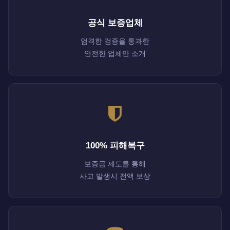
공식 보증업체
엄격한 검증을 통과한
안전한 업체만 소개
100% 피해복구
보증금 제도를 통해
사고 발생시 전액 보상