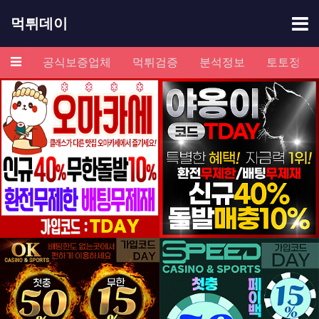
기
먹튀데이
메뉴
공식보증업체
먹튀검증
분석정보
토토정보