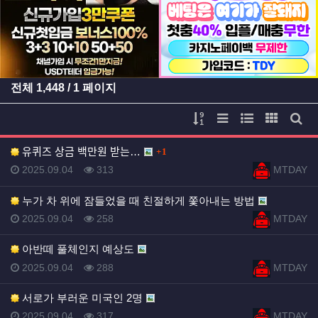
등록일
등록일
전체
1,448
/ 1 페이지
게시물 정렬
리스트 스타일
웹진 스타일
갤러리 
게시
댓글
유퀴즈 상금 백만원 받는…
1
등록일
등록일
등록일
조회
등록자
2025.09.04
313
MTDAY
누가 차 위에 잠들었을 때 친절하게 쫓아내는 방법
등록일
조회
등록자
2025.09.04
258
MTDAY
아반떼 풀체인지 예상도
등록일
조회
등록자
2025.09.04
288
MTDAY
서로가 부러운 미국인 2명
등록일
조회
등록자
2025.09.04
317
MTDAY