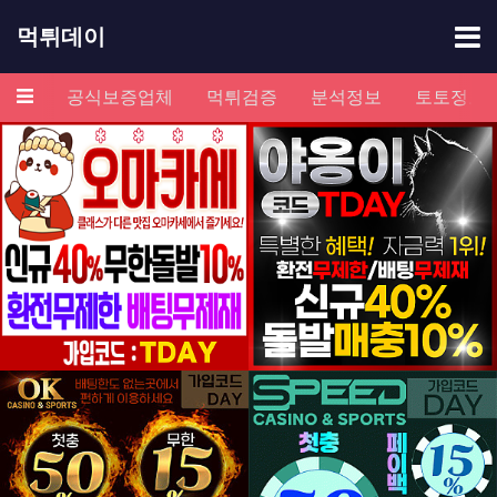
기
먹튀데이
메뉴
공식보증업체
먹튀검증
분석정보
토토정보