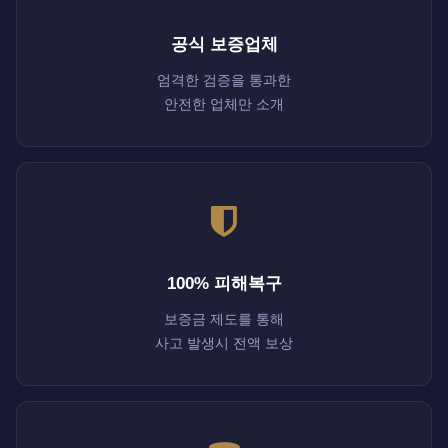
공식 보증업체
엄격한 검증을 통과한
안전한 업체만 소개
100% 피해복구
보증금 제도를 통해
사고 발생시 전액 보상