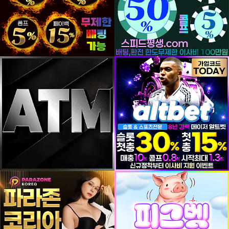
등록일
등록일
등록일
등록일