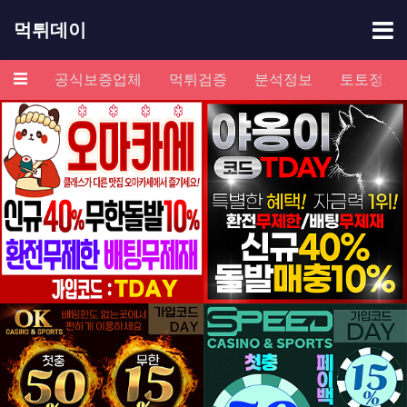
기
먹튀데이
메뉴
공식보증업체
먹튀검증
분석정보
토토정보