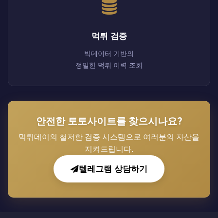
먹튀 검증
빅데이터 기반의
정밀한 먹튀 이력 조회
안전한 토토사이트를 찾으시나요?
먹튀데이의 철저한 검증 시스템으로 여러분의 자산을
지켜드립니다.
텔레그램 상담하기