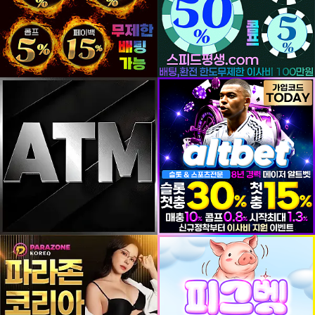
등록일
등록일
등록일
등록일