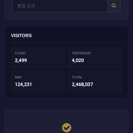
VISITORS
TODAY
YESTERDAY
2,499
4,020
MAX
TOTAL
124,231
2,468,037