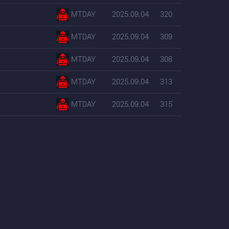
등록자
등록일
조회
MTDAY
2025.09.04
320
등록자
등록일
조회
MTDAY
2025.09.04
309
등록자
등록일
조회
MTDAY
2025.09.04
308
등록자
등록일
조회
MTDAY
2025.09.04
313
등록자
등록일
조회
MTDAY
2025.09.04
315
st)