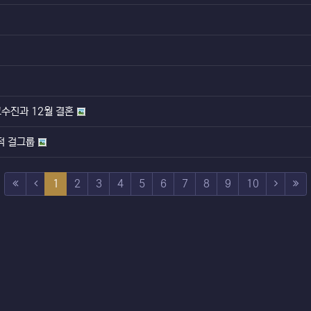
고수진과 12월 결혼
적 걸그룹
(current)
(next)
(la
1
2
3
4
5
6
7
8
9
10