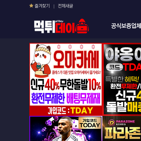
즐겨찾기
전체새글
메인 메뉴
공식보증업