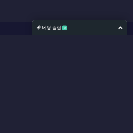
베팅 슬립
0
선택된 경기가 없습니다.
해복구
먹튀 검증
를 통해
빅데이터 기반의
액 보상
정밀한 먹튀 이력 조회