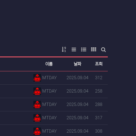
등록일
등록일
게시물 정렬
리스트 스타일
웹진 스타일
갤러리 스타일
게시판 검색
이름
날짜
조회
등록자
등록일
조회
MTDAY
2025.09.04
312
등록자
등록일
조회
MTDAY
2025.09.04
258
등록자
등록일
조회
MTDAY
2025.09.04
288
등록자
등록일
조회
MTDAY
2025.09.04
317
등록자
등록일
조회
MTDAY
2025.09.04
308