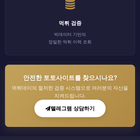
먹튀 검증
빅데이터 기반의
정밀한 먹튀 이력 조회
안전한 토토사이트를 찾으시나요?
먹튀데이의 철저한 검증 시스템으로 여러분의 자산을
지켜드립니다.
텔레그램 상담하기