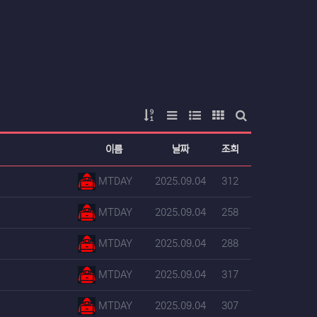
등록일
등록일
게시물 정렬
리스트 스타일
웹진 스타일
갤러리 스타일
게시판 검색
이름
날짜
조회
등록자
등록일
조회
MTDAY
2025.09.04
312
등록자
등록일
조회
MTDAY
2025.09.04
258
등록자
등록일
조회
MTDAY
2025.09.04
288
등록자
등록일
조회
MTDAY
2025.09.04
317
등록자
등록일
조회
MTDAY
2025.09.04
307