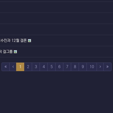
고수진과 12월 결혼
적 걸그룹
(current)
(next)
(la
1
2
3
4
5
6
7
8
9
10