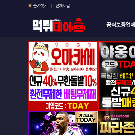
즐겨찾기
전체새글
메인 메뉴
공식보증업