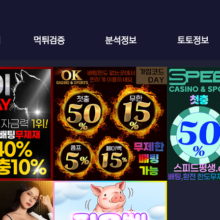
체
먹튀검증
분석정보
토토정보