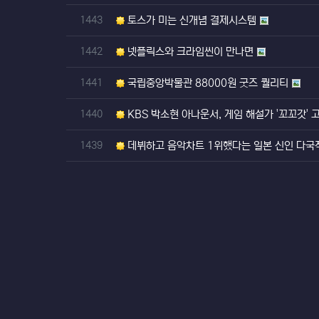
번호
1443
토스가 미는 신개념 결제시스템
번호
1442
넷플릭스와 크라임씬이 만나면
번호
1441
국립중앙박물관 88000원 굿즈 퀄리티
번호
1440
KBS 박소현 아나운서, 게임 해설가 '꼬꼬갓' 
번호
1439
데뷔하고 음악차트 1위했다는 일본 신인 다국