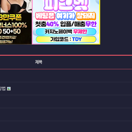
등록일
등록일
제목
등록일
등록일
방법