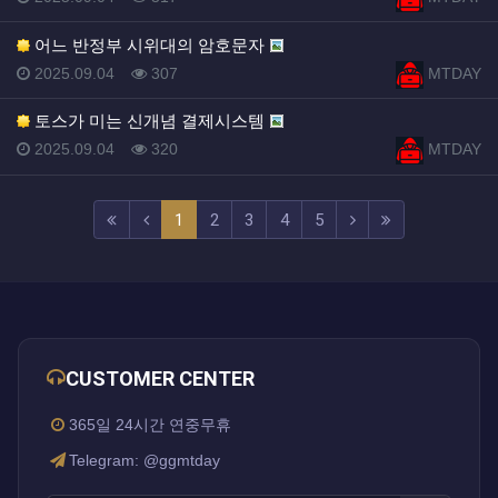
어느 반정부 시위대의 암호문자
등록일
조회
등록자
2025.09.04
307
MTDAY
토스가 미는 신개념 결제시스템
등록일
조회
등록자
2025.09.04
320
MTDAY
(current)
(next)
(last)
1
2
3
4
5
CUSTOMER CENTER
365일 24시간 연중무휴
Telegram: @ggmtday