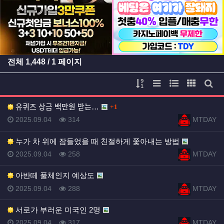
등록일
등록일
전체
1,448
/ 1 페이지
게시물 정렬
리스트 스타일
웹진 스타일
갤러리 
게시
댓글
유퀴즈 상금 백만원 받는…
1
등록일
등록일
등록일
조회
등록자
2025.09.04
314
MTDAY
누가 차 위에 잠들었을 때 친절하게 쫓아내는 방법
등록일
조회
등록자
2025.09.04
258
MTDAY
아반떼 풀체인지 예상도
등록일
조회
등록자
2025.09.04
288
MTDAY
서로가 부러운 미국인 2명
등록일
조회
등록자
2025.09.04
317
MTDAY