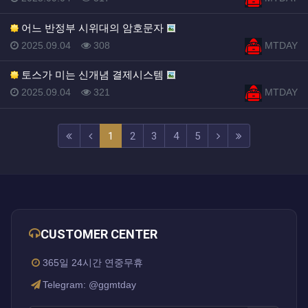
어느 반정부 시위대의 암호문자
등록일
조회
등록자
2025.09.04
308
MTDAY
토스가 미는 신개념 결제시스템
등록일
조회
등록자
2025.09.04
321
MTDAY
(current)
(next)
(last)
1
2
3
4
5
CUSTOMER CENTER
365일 24시간 연중무휴
Telegram: @ggmtday