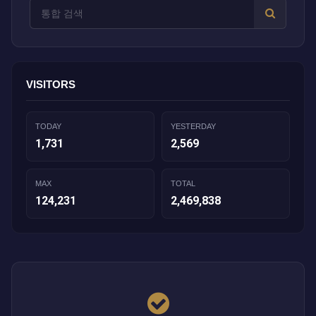
VISITORS
TODAY
YESTERDAY
1,731
2,569
MAX
TOTAL
124,231
2,469,838