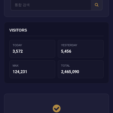
VISITORS
TODAY
YESTERDAY
3,572
5,456
MAX
TOTAL
124,231
2,465,090