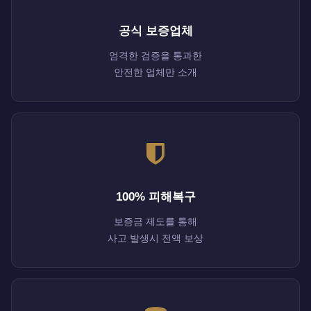
공식 보증업체
엄격한 검증을 통과한
안전한 업체만 소개
100% 피해복구
보증금 제도를 통해
사고 발생시 전액 보상