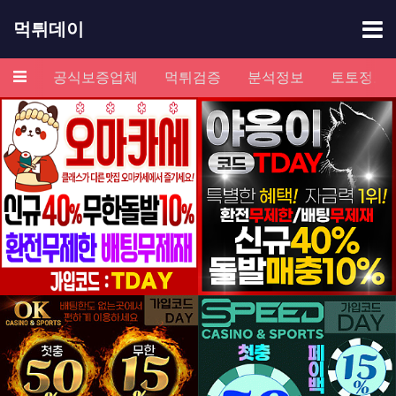
기
먹튀데이
메뉴
공식보증업체
먹튀검증
분석정보
토토정보