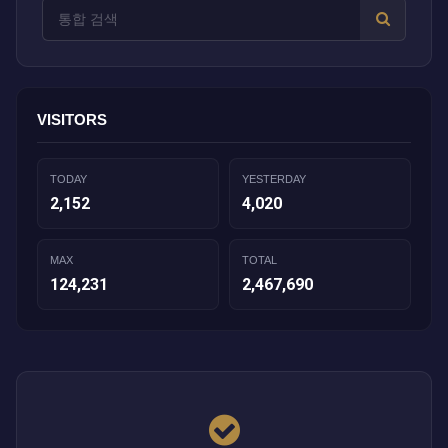
VISITORS
TODAY
YESTERDAY
2,152
4,020
MAX
TOTAL
124,231
2,467,690