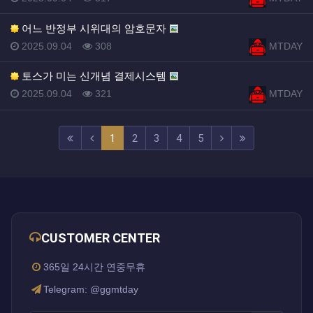
어느 반정부 시위대의 암호문자
등록일
조회
등록자
2025.09.04
308
MTDAY
토스가 미는 신개념 결제시스템
등록일
조회
등록자
2025.09.04
321
MTDAY
(current)
(next)
(last)
1
2
3
4
5
CUSTOMER CENTER
365일 24시간 연중무휴
Telegram: @ggmtday