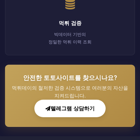
먹튀 검증
빅데이터 기반의
정밀한 먹튀 이력 조회
안전한 토토사이트를 찾으시나요?
먹튀데이의 철저한 검증 시스템으로 여러분의 자산을
지켜드립니다.
텔레그램 상담하기