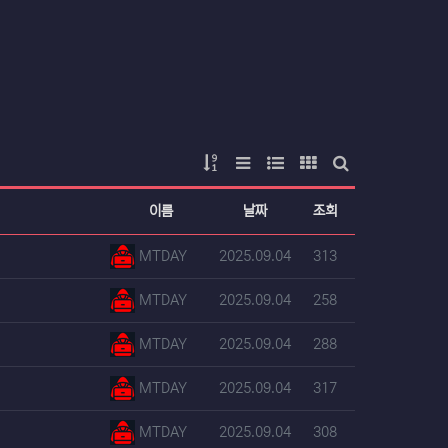
등록일
등록일
게시물 정렬
리스트 스타일
웹진 스타일
갤러리 스타일
게시판 검색
이름
날짜
조회
등록자
등록일
조회
MTDAY
2025.09.04
313
등록자
등록일
조회
MTDAY
2025.09.04
258
등록자
등록일
조회
MTDAY
2025.09.04
288
등록자
등록일
조회
MTDAY
2025.09.04
317
등록자
등록일
조회
MTDAY
2025.09.04
308