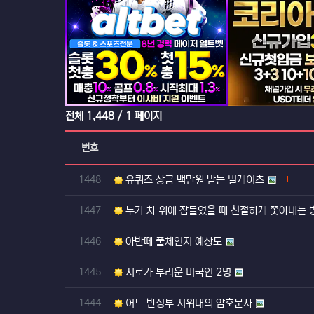
등록일
전체
1,448
/ 1 페이지
번호
댓글
번호
1448
유퀴즈 상금 백만원 받는 빌게이츠
1
등록일
번호
1447
누가 차 위에 잠들었을 때 친절하게 쫓아내는 
번호
1446
아반떼 풀체인지 예상도
번호
1445
서로가 부러운 미국인 2명
번호
1444
어느 반정부 시위대의 암호문자