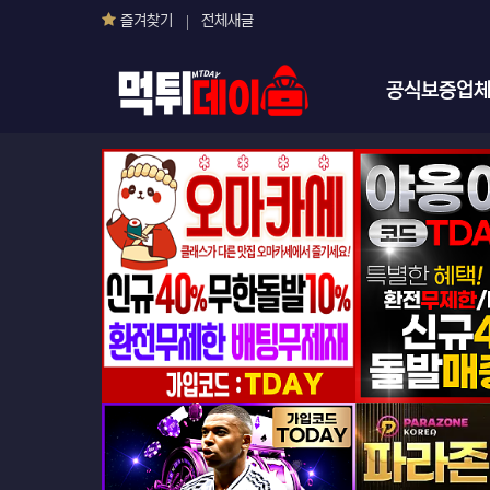
즐겨찾기
전체새글
메인 메뉴
공식보증업