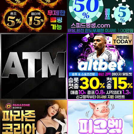
등록일
등록일
등록일
등록일