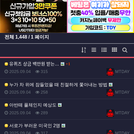
등록일
등록일
전체
1,448
/ 1 페이지
게시물 정렬
리스트 스타일
웹진 스타일
갤러리 
게시
댓글
유퀴즈 상금 백만원 받는…
1
등록일
등록일
등록일
조회
등록자
2025.09.04
315
MTDAY
누가 차 위에 잠들었을 때 친절하게 쫓아내는 방법
등록일
조회
등록자
2025.09.04
258
MTDAY
아반떼 풀체인지 예상도
등록일
조회
등록자
2025.09.04
289
MTDAY
서로가 부러운 미국인 2명
등록일
조회
등록자
2025.09.04
317
MTDAY