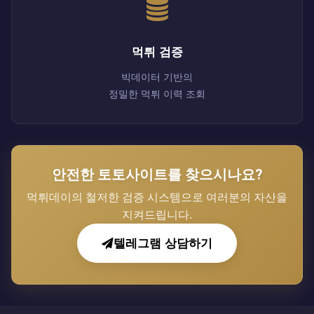
먹튀 검증
빅데이터 기반의
정밀한 먹튀 이력 조회
안전한 토토사이트를 찾으시나요?
먹튀데이의 철저한 검증 시스템으로 여러분의 자산을
지켜드립니다.
텔레그램 상담하기