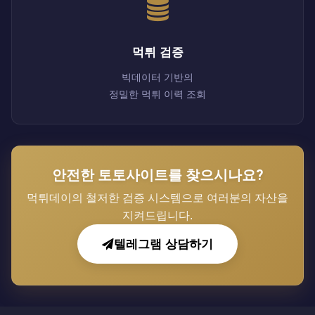
먹튀 검증
빅데이터 기반의
정밀한 먹튀 이력 조회
안전한 토토사이트를 찾으시나요?
먹튀데이의 철저한 검증 시스템으로 여러분의 자산을
지켜드립니다.
텔레그램 상담하기