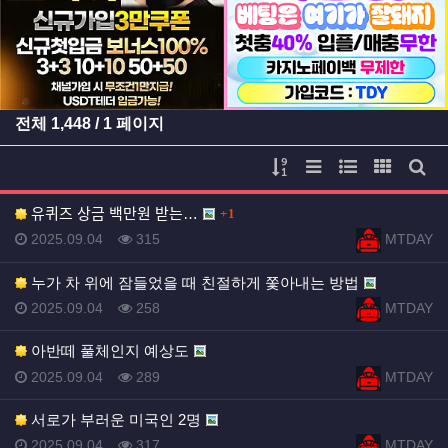
등록일
등록일
전체
1,448
/ 1 페이지
게시물 정렬
리스트 스타일
웹진 스타일
갤러리 
게시
댓글
유퀴즈 상금 백만원 받는…
1
등록일
등록일
등록일
조회
등록자
2025.09.04
315
MTDAY
누가 차 위에 잠들었을 때 친절하게 쫓아내는 방법
등록일
조회
등록자
2025.09.04
258
MTDAY
아반떼 풀체인지 예상도
등록일
조회
등록자
2025.09.04
289
MTDAY
서로가 부러운 미국인 2명
등록일
조회
등록자
2025.09.04
317
MTDAY