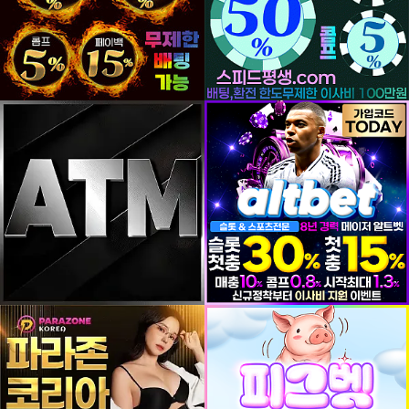
등록일
등록일
등록일
등록일