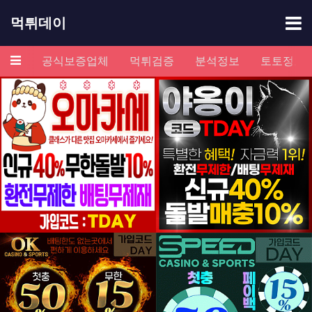
기
먹튀데이
메뉴
공식보증업체
먹튀검증
분석정보
토토정보