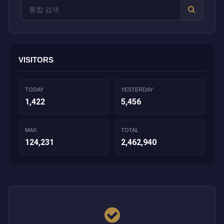
VISITORS
TODAY
YESTERDAY
1,422
5,456
MAX
TOTAL
124,231
2,462,940