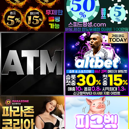
등록일
등록일
등록일
등록일