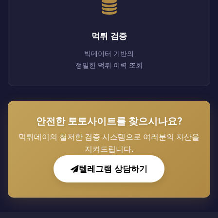
먹튀 검증
빅데이터 기반의
정밀한 먹튀 이력 조회
안전한 토토사이트를 찾으시나요?
먹튀데이의 철저한 검증 시스템으로 여러분의 자산을
지켜드립니다.
텔레그램 상담하기