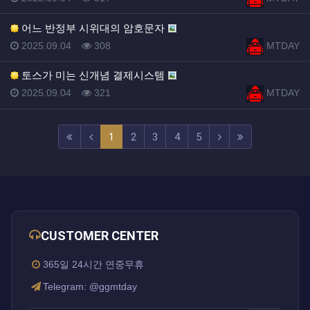
어느 반정부 시위대의 암호문자
등록일
조회
등록자
2025.09.04
308
MTDAY
토스가 미는 신개념 결제시스템
등록일
조회
등록자
2025.09.04
321
MTDAY
(current)
(next)
(last)
1
2
3
4
5
CUSTOMER CENTER
365일 24시간 연중무휴
Telegram: @ggmtday