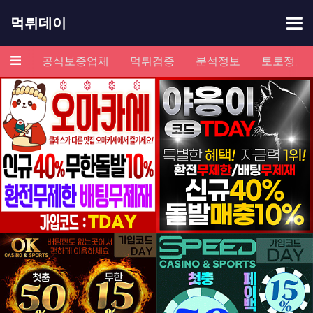
기
먹튀데이
메뉴
공식보증업체
먹튀검증
분석정보
토토정보