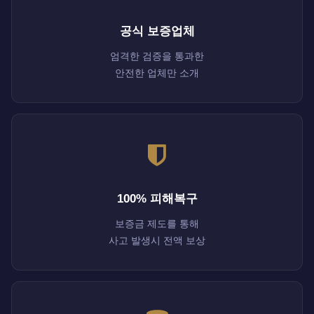
공식 보증업체
엄격한 검증을 통과한
안전한 업체만 소개
100% 피해복구
보증금 제도를 통해
사고 발생시 전액 보상