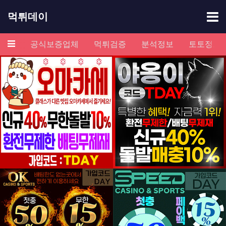
기
먹튀데이
메뉴
공식보증업체
먹튀검증
분석정보
토토정보