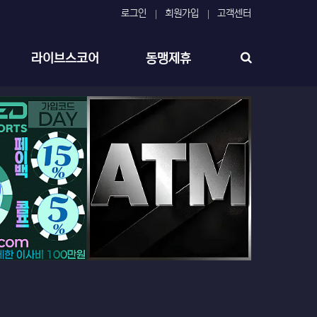
로그인
회원가입
고객센터
라이브스코어
동맹제휴