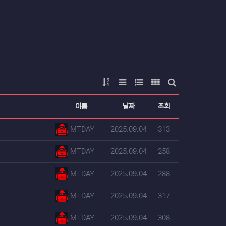
등록일
등록일
게시물 정렬
리스트 스타일
웹진 스타일
갤러리 스타일
게시판 검색
이름
날짜
조회
등록자
등록일
조회
MTDAY
2025.09.04
313
등록자
등록일
조회
MTDAY
2025.09.04
258
등록자
등록일
조회
MTDAY
2025.09.04
288
등록자
등록일
조회
MTDAY
2025.09.04
317
등록자
등록일
조회
MTDAY
2025.09.04
308