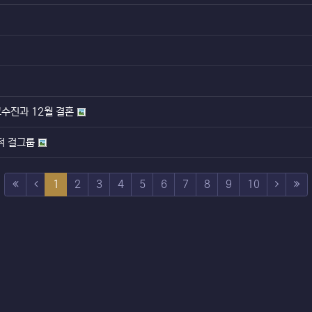
고수진과 12월 결혼
적 걸그룹
(current)
(next)
(la
1
2
3
4
5
6
7
8
9
10