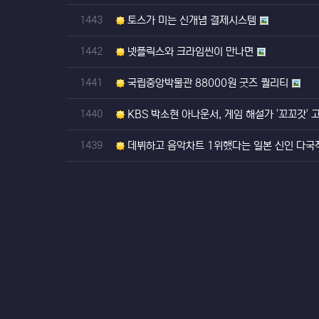
번호
1443
토스가 미는 신개념 결제시스템
번호
1442
넷플릭스와 크라임씬이 만나면
번호
1441
국립중앙박물관 88000원 굿즈 퀄리티
번호
1440
KBS 박소현 아나운서, 게임 해설가 '꼬꼬갓' 
번호
1439
데뷔하고 음악차트 1위했다는 일본 신인 다국