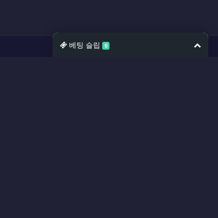
베팅 슬립
0
선택된 경기가 없습니다.
해복구
먹튀 검증
를 통해
빅데이터 기반의
액 보상
정밀한 먹튀 이력 조회