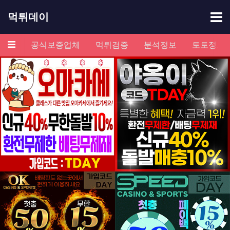
기
먹튀데이
메뉴
공식보증업체
먹튀검증
분석정보
토토정보