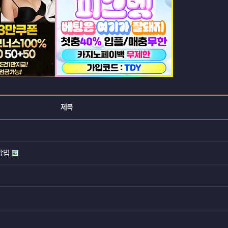
등록일
등록일
제목
등록일
등록일
방법