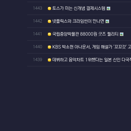
번호
1443
토스가 미는 신개념 결제시스템
번호
1442
넷플릭스와 크라임씬이 만나면
번호
1441
국립중앙박물관 88000원 굿즈 퀄리티
번호
1440
KBS 박소현 아나운서, 게임 해설가 '꼬꼬갓' 
번호
1439
데뷔하고 음악차트 1위했다는 일본 신인 다국