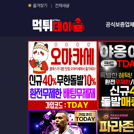
즐겨찾기
전체새글
메인 메뉴
공식보증업