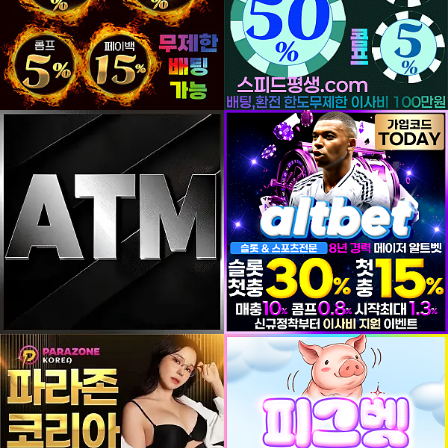
등록일
등록일
등록일
등록일