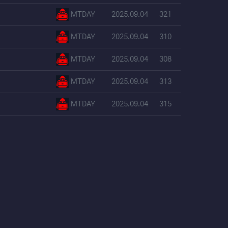
등록자
등록일
조회
MTDAY
2025.09.04
321
등록자
등록일
조회
MTDAY
2025.09.04
310
등록자
등록일
조회
MTDAY
2025.09.04
308
등록자
등록일
조회
MTDAY
2025.09.04
313
등록자
등록일
조회
MTDAY
2025.09.04
315
st)