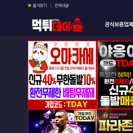
즐겨찾기
전체새글
메인 메뉴
공식보증업