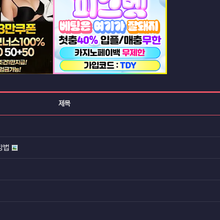
등록일
등록일
제목
등록일
등록일
방법