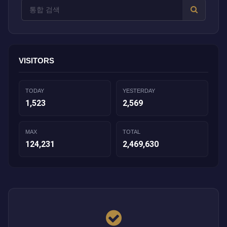
VISITORS
TODAY
YESTERDAY
1,523
2,569
MAX
TOTAL
124,231
2,469,630