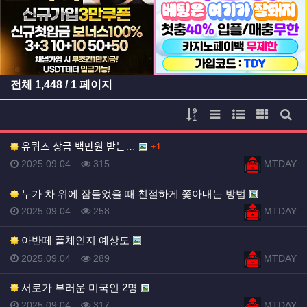
등록일
등록일
전체
1,448
/ 1 페이지
게시물 정렬
리스트 스타일
웹진 스타일
갤러리 
게시
댓글
유퀴즈 상금 백만원 받는…
1
등록일
등록일
등록일
조회
등록자
2025.09.04
315
MTDAY
누가 차 위에 잠들었을 때 친절하게 쫓아내는 방법
등록일
조회
등록자
2025.09.04
258
MTDAY
아반떼 풀체인지 예상도
등록일
조회
등록자
2025.09.04
289
MTDAY
서로가 부러운 미국인 2명
등록일
조회
등록자
2025.09.04
317
MTDAY