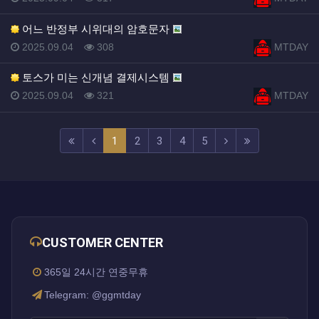
어느 반정부 시위대의 암호문자
등록일
조회
등록자
2025.09.04
308
MTDAY
토스가 미는 신개념 결제시스템
등록일
조회
등록자
2025.09.04
321
MTDAY
(current)
(next)
(last)
1
2
3
4
5
CUSTOMER CENTER
365일 24시간 연중무휴
Telegram: @ggmtday