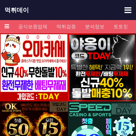
기
먹튀데이
메뉴
공식보증업체
먹튀검증
분석정보
토토정보