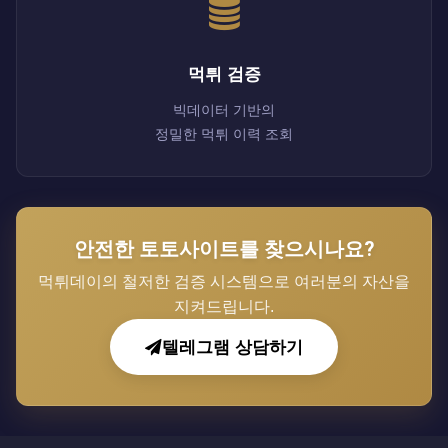
먹튀 검증
빅데이터 기반의
정밀한 먹튀 이력 조회
안전한 토토사이트를 찾으시나요?
먹튀데이의 철저한 검증 시스템으로 여러분의 자산을
지켜드립니다.
텔레그램 상담하기