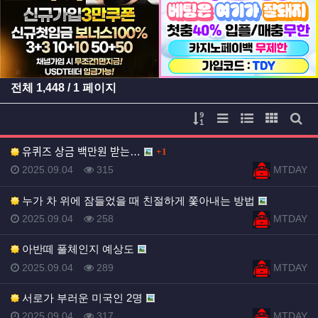
등록일
등록일
전체
1,448
/ 1 페이지
게시물 정렬
리스트 스타일
웹진 스타일
갤러리 
게시
댓글
유퀴즈 상금 백만원 받는…
1
등록일
등록일
등록일
조회
등록자
2025.09.04
315
MTDAY
누가 차 위에 잠들었을 때 친절하게 쫓아내는 방법
등록일
조회
등록자
2025.09.04
258
MTDAY
아반떼 풀체인지 예상도
등록일
조회
등록자
2025.09.04
289
MTDAY
서로가 부러운 미국인 2명
등록일
조회
등록자
2025.09.04
317
MTDAY