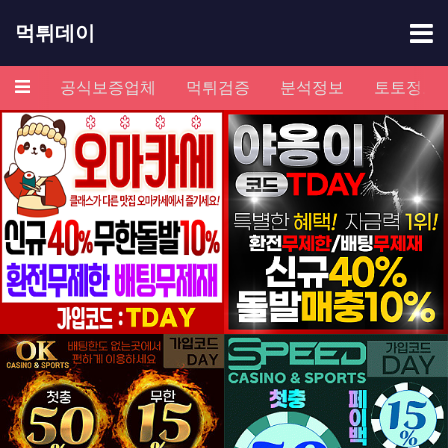
기
먹튀데이
메뉴
공식보증업체
먹튀검증
분석정보
토토정보