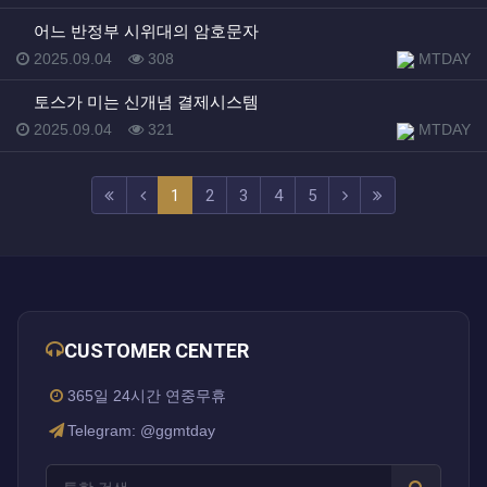
어느 반정부 시위대의 암호문자
등록일
조회
등록자
2025.09.04
308
MTDAY
토스가 미는 신개념 결제시스템
등록일
조회
등록자
2025.09.04
321
MTDAY
(current)
(next)
(last)
1
2
3
4
5
CUSTOMER CENTER
365일 24시간 연중무휴
Telegram: @ggmtday