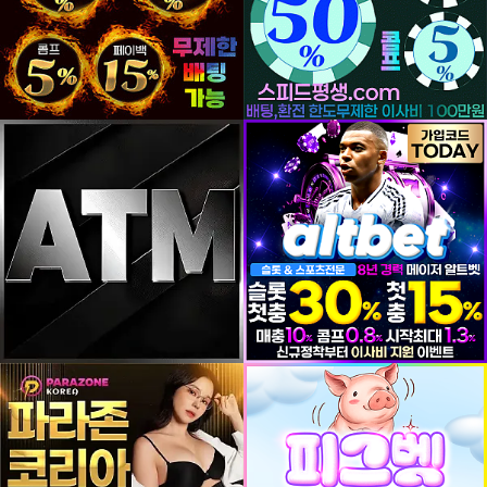
등록일
등록일
등록일
등록일