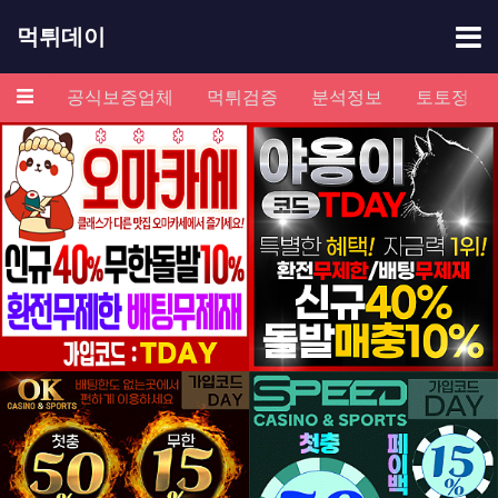
기
먹튀데이
메뉴
공식보증업체
먹튀검증
분석정보
토토정보