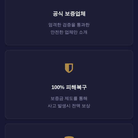
공식 보증업체
엄격한 검증을 통과한
안전한 업체만 소개
100% 피해복구
보증금 제도를 통해
사고 발생시 전액 보상