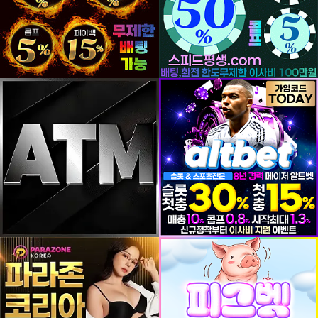
등록일
등록일
등록일
등록일