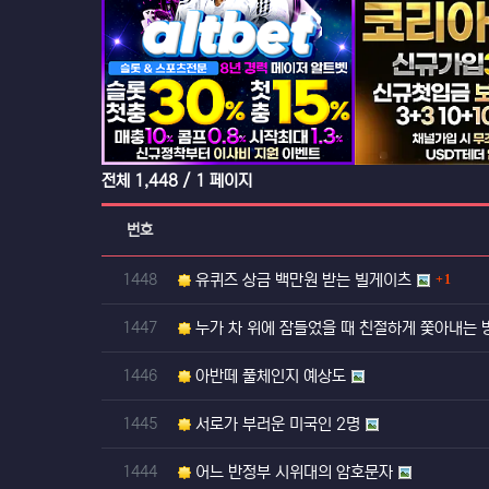
등록일
전체
1,448
/ 1 페이지
번호
댓글
번호
1448
유퀴즈 상금 백만원 받는 빌게이츠
1
등록일
번호
1447
누가 차 위에 잠들었을 때 친절하게 쫓아내는 
번호
1446
아반떼 풀체인지 예상도
번호
1445
서로가 부러운 미국인 2명
번호
1444
어느 반정부 시위대의 암호문자