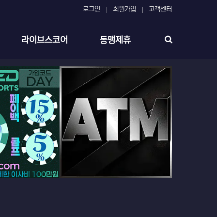
로그인
회원가입
고객센터
라이브스코어
동맹제휴