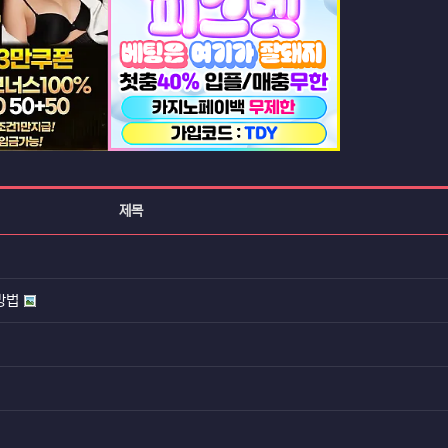
등록일
등록일
제목
등록일
등록일
방법