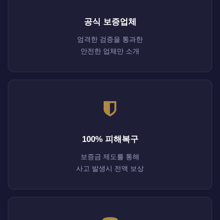
공식 보증업체
엄격한 검증을 통과한
안전한 업체만 소개
100% 피해복구
보증금 제도를 통해
사고 발생시 전액 보상