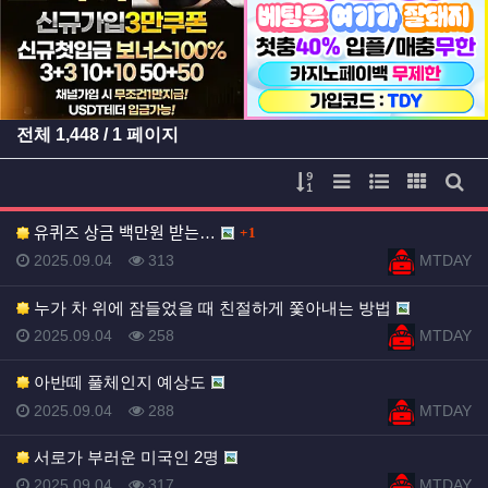
등록일
등록일
전체
1,448
/ 1 페이지
게시물 정렬
리스트 스타일
웹진 스타일
갤러리 
게시
댓글
유퀴즈 상금 백만원 받는…
1
등록일
등록일
등록일
조회
등록자
2025.09.04
313
MTDAY
누가 차 위에 잠들었을 때 친절하게 쫓아내는 방법
등록일
조회
등록자
2025.09.04
258
MTDAY
아반떼 풀체인지 예상도
등록일
조회
등록자
2025.09.04
288
MTDAY
서로가 부러운 미국인 2명
등록일
조회
등록자
2025.09.04
317
MTDAY