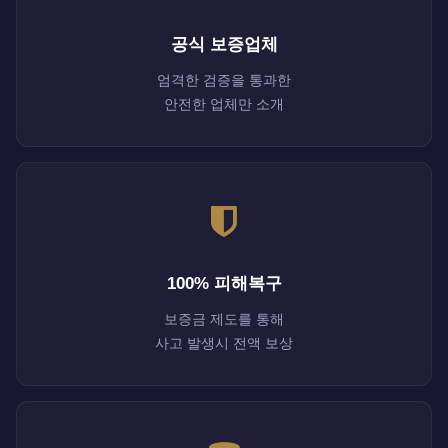
공식 보증업체
엄격한 검증을 통과한
안전한 업체만 소개
100% 피해복구
보증금 제도를 통해
사고 발생시 전액 보상