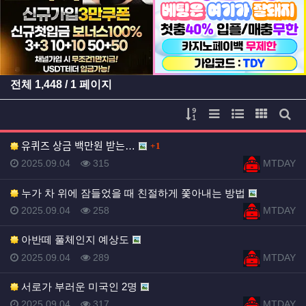
등록일
등록일
전체
1,448
/ 1 페이지
게시물 정렬
리스트 스타일
웹진 스타일
갤러리 
게시
댓글
유퀴즈 상금 백만원 받는…
1
등록일
등록일
등록일
조회
등록자
2025.09.04
315
MTDAY
누가 차 위에 잠들었을 때 친절하게 쫓아내는 방법
등록일
조회
등록자
2025.09.04
258
MTDAY
아반떼 풀체인지 예상도
등록일
조회
등록자
2025.09.04
289
MTDAY
서로가 부러운 미국인 2명
등록일
조회
등록자
2025.09.04
317
MTDAY