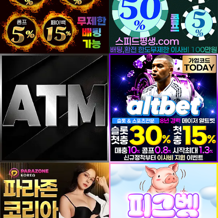
등록일
등록일
등록일
등록일