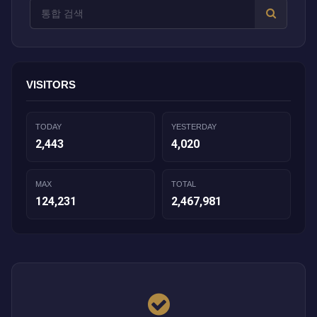
VISITORS
TODAY
YESTERDAY
2,443
4,020
MAX
TOTAL
124,231
2,467,981