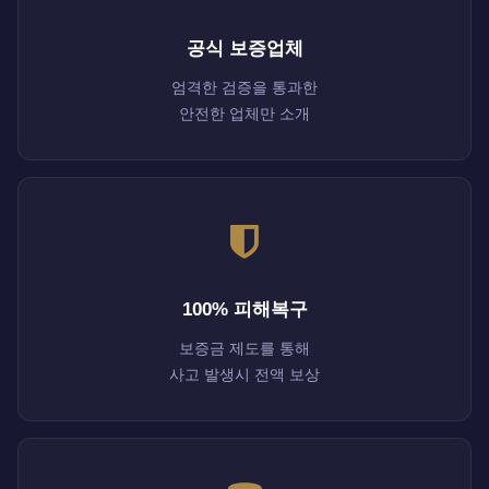
공식 보증업체
엄격한 검증을 통과한
안전한 업체만 소개
100% 피해복구
보증금 제도를 통해
사고 발생시 전액 보상