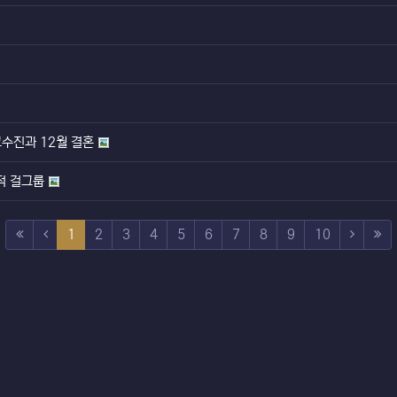
고수진과 12월 결혼
적 걸그룹
(current)
(next)
(la
1
2
3
4
5
6
7
8
9
10