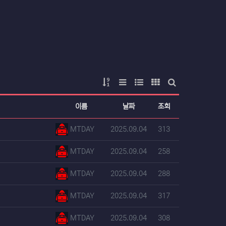
등록일
등록일
게시물 정렬
리스트 스타일
웹진 스타일
갤러리 스타일
게시판 검색
이름
날짜
조회
등록자
등록일
조회
MTDAY
2025.09.04
313
등록자
등록일
조회
MTDAY
2025.09.04
258
등록자
등록일
조회
MTDAY
2025.09.04
288
등록자
등록일
조회
MTDAY
2025.09.04
317
등록자
등록일
조회
MTDAY
2025.09.04
308