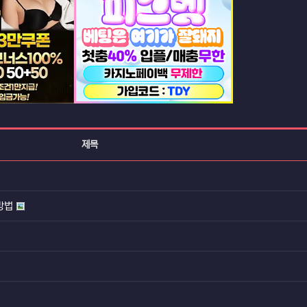
등록일
등록일
제목
등록일
등록일
방법