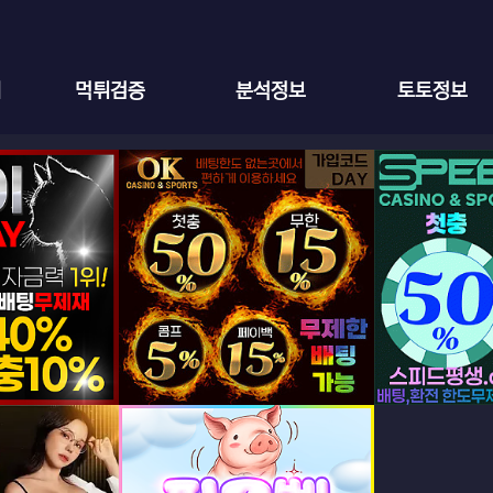
체
먹튀검증
분석정보
토토정보