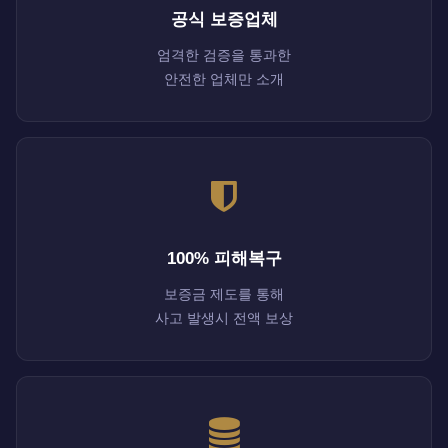
공식 보증업체
엄격한 검증을 통과한
안전한 업체만 소개
100% 피해복구
보증금 제도를 통해
사고 발생시 전액 보상