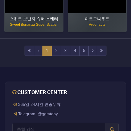
스위트 보난자 슈퍼 스캐터
아르그나우트
Sweet Bonanza Super Scatter
Argonauts
(current)
(next)
(last)
1
2
3
4
5
CUSTOMER CENTER
365일 24시간 연중무휴
Telegram: @ggmtday