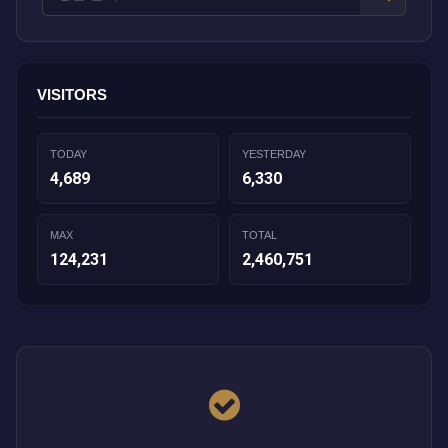
VISITORS
TODAY
YESTERDAY
4,689
6,330
MAX
TOTAL
124,231
2,460,751