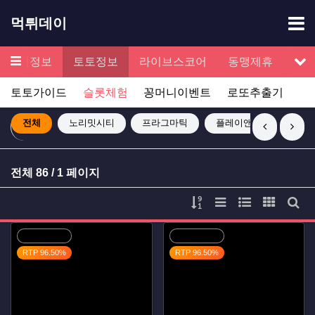
기
먹튀데이
메뉴
분석정보
토토정보
라이브스코어
동맹제휴
서
토토가이드
슬롯체험
꽁머니이벤트
로또추출기
무료슬롯게임 분류 목록
전체
노리밋시티
프라그마틱
플레이앤고
피지
이전 분류
다음
전체
86
/ 1 페이지
게시물 정렬
리스트 스타일
웹진 스타일
갤러리 
게시
마이크로
마이크로
RTP 96.50%
RTP 96.50%