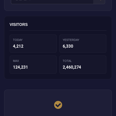
VISITORS
TODAY
YESTERDAY
4,212
6,330
MAX
TOTAL
124,231
2,460,274