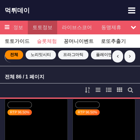
기
먹튀데이
메뉴
분석정보
토토정보
라이브스코어
동맹제휴
서
토토가이드
슬롯체험
꽁머니이벤트
로또추출기
무료슬롯게임 분류 목록
전체
노리밋시티
프라그마틱
플레이앤고
피지
이전 분류
다음
전체
86
/ 1 페이지
게시물 정렬
리스트 스타일
웹진 스타일
갤러리 
게시
마이크로
마이크로
RTP 96.50%
RTP 96.50%