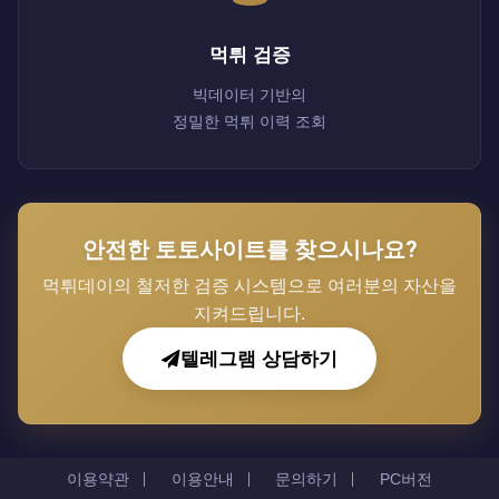
먹튀 검증
빅데이터 기반의
정밀한 먹튀 이력 조회
안전한 토토사이트를 찾으시나요?
먹튀데이의 철저한 검증 시스템으로 여러분의 자산을
지켜드립니다.
텔레그램 상담하기
이용약관
이용안내
문의하기
PC버전