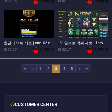
등록일
등록자
등록일
등록자
02.18
02.17
먹튀데이
먹튀데이
원달러 먹튀 제보 | one102.com 45만원 환전…
1% 일프로 먹튀 제보 | 1pro-222.com 40…
등록일
등록자
등록일
등록자
02.17
02.17
먹튀데이
먹튀데이
(first)
(current)
(next)
(last)
1
2
3
4
5
CUSTOMER CENTER