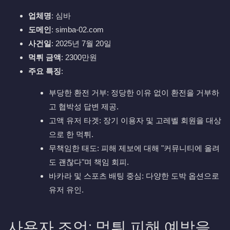
업체명
: 심바
도메인
: simba-02.com
사건일
: 2025년 7월 20일
먹튀 금액
: 2300만원
주요 특징
:
부당한 환전 거부: 정당한 이유 없이 환전을 거부하
고 협박성 답변 제공.
고액 유저 타겟: 장기 이용자 및 고레벨 회원을 대상
으로 한 먹튀.
무책임한 태도: 피해 제보에 대해 "커뮤니티에 올려
도 괜찮다"며 책임 회피.
바카라 및 스포츠 배팅 중심: 다양한 도박 옵션으로
유저 유인.
사용자 조언: 먹튀 피해 예방을