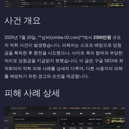
사건 개요
2025년 7월 20일, **심바(simba-02.com)**에서
2300만원
규모
의 먹튀 사건이 발생했습니다. 피해자는 스포츠 배팅으로 당첨
금을 획득한 후 환전을 시도했으나, 사이트 측의 협박과 부당한
처리로 당첨금을 지급받지 못했습니다. 이 글은 구글 SEO에 최
적화되어 먹튀 피해 사례를 상세히 다루며, 다른 사용자의 피해
를 예방하기 위한 경고와 조언을 제공합니다.
피해 사례 상세