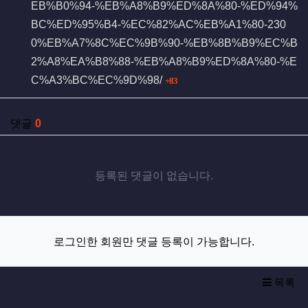
EB%B0%94-%EB%A8%B9%ED%8A%80-%ED%94%
BC%ED%95%B4-%EC%82%AC%EB%A1%80-230
0%EB%A7%8C%EC%9B%90-%EB%8B%B9%EC%B
2%A8%EA%B8%88-%EB%A8%B9%ED%8A%80-%E
회 연결
C%A3%BC%EC%9D%98/
83
댓글
0
등록된 댓글이 없습니다.
로그인한 회원만 댓글 등록이 가능합니다.
목록