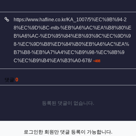
관련자료
https://www.hafline.co.kr/KA_1007/5%EC%9B%94-2
8%EC%9D%BC-mlb-%EB%A6%AC%EA%B8%80%E
B%A6%AC-%ED%95%84%EB%93%9C%EC%9D%9
8-%EC%9D%B8%ED%84%B0%EB%A6%AC%EA%
B7%B8-%EB%A7%A4%EC%B9%98-%EC%8B%9
회 연결
C%EC%B9%B4%EA%B3%A0-678/
408
댓글
0
등록된 댓글이 없습니다.
로그인한 회원만 댓글 등록이 가능합니다.