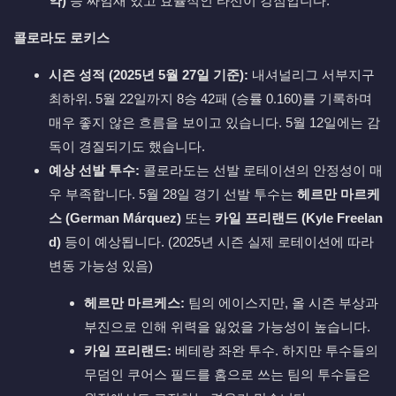
약)
등 짜임새 있고 효율적인 타선이 강점입니다.
콜로라도 로키스
시즌 성적 (2025년 5월 27일 기준):
내셔널리그 서부지구
최하위. 5월 22일까지 8승 42패 (승률 0.160)를 기록하며
매우 좋지 않은 흐름을 보이고 있습니다. 5월 12일에는 감
독이 경질되기도 했습니다.
예상 선발 투수:
콜로라도는 선발 로테이션의 안정성이 매
우 부족합니다. 5월 28일 경기 선발 투수는
헤르만 마르케
스 (German Márquez)
또는
카일 프리랜드 (Kyle Freelan
d)
등이 예상됩니다. (2025년 시즌 실제 로테이션에 따라
변동 가능성 있음)
헤르만 마르케스:
팀의 에이스지만, 올 시즌 부상과
부진으로 인해 위력을 잃었을 가능성이 높습니다.
카일 프리랜드:
베테랑 좌완 투수. 하지만 투수들의
무덤인 쿠어스 필드를 홈으로 쓰는 팀의 투수들은