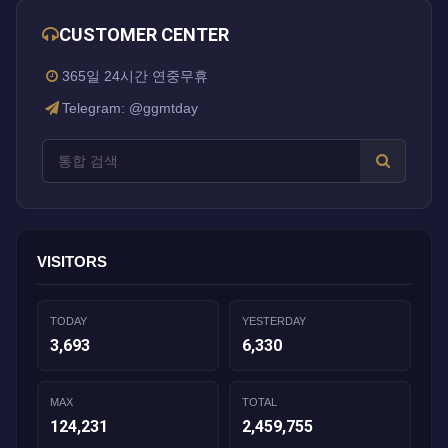
CUSTOMER CENTER
365일 24시간 연중무휴
Telegram: @ggmtday
VISITORS
TODAY
YESTERDAY
3,693
6,330
MAX
TOTAL
124,231
2,459,755