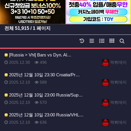
전체
51,915
/ 1 페이지
날짜순 정렬
리스트 스타일
웹진 스타일
갤러리 
게시
[Russia > Vhl] Bars vs Dyn. Al…
등록일
등록일
등록일
조회
등록자
2025.12.30
496
먹튀데이
2025년 12월 10일 23:30 Croatia/Pr…
등록일
조회
등록자
2025.12.10
588
먹튀데이
2025년 12월 10일 23:00 Russia/Sup…
등록일
조회
등록자
2025.12.10
570
먹튀데이
2025년 12월 10일 23:00 Russia/VHL…
등록일
조회
등록자
2025.12.10
636
먹튀데이