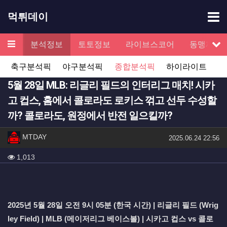
기
먹튀데이
메뉴
검증
분석정보
토토정보
라이브스코어
동맹제휴
서
축구분석픽
야구분석픽
종합분석픽
하이라이트
5월 28일 MLB: 리글리 필드의 인터리그 매치! 시카
고 컵스, 홈에서 콜로라도 로키스 꺾고 선두 수성할
까? 콜로라도, 원정에서 반전 일으킬까?
작성자 정보
작성
MTDAY
작성일
2025.06.24 22:56
컨텐츠 정보
조회
1,013
본문
2025년 5월 28일 오전 9시 05분 (한국 시간) | 리글리 필드 (Wrig
ley Field) | MLB (메이저리그 베이스볼) | 시카고 컵스 vs 콜로