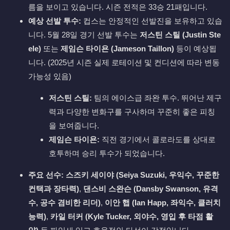
름을 보이고 있습니다. 시즌 전적은 33승 21패입니다.
예상 선발 투수:
컵스는 안정적인 선발진을 보유하고 있습
니다. 5월 28일 경기 선발 투수는
저스틴 스틸 (Justin Ste
ele)
또는
제임슨 타이욘 (Jameson Taillon)
등이 예상됩
니다. (2025년 시즌 실제 로테이션 및 컨디션에 따라 변동
가능성 있음)
저스틴 스틸:
팀의 에이스급 좌완 투수. 뛰어난 제구
력과 다양한 변화구를 구사하며 꾸준히 좋은 피칭
을 보여줍니다.
제임슨 타이욘:
직전 경기에서 콜로라도를 상대로
호투하며 승리 투수가 되었습니다.
주요 선수:
스즈키 세이야 (Seiya Suzuki, 우익수, 꾸준한
컨택과 장타력)
,
댄스비 스완슨 (Dansby Swanson, 유격
수, 공수 겸비한 리더)
,
이안 햅 (Ian Happ, 좌익수, 클러치
능력)
,
카일 터커 (Kyle Tucker, 외야수, 영입 후 타점 활