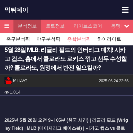
기
먹튀데이
메뉴
검증
분석정보
토토정보
라이브스코어
동맹제휴
서
축구분석픽
야구분석픽
종합분석픽
하이라이트
5월 28일 MLB: 리글리 필드의 인터리그 매치! 시카
고 컵스, 홈에서 콜로라도 로키스 꺾고 선두 수성할
까? 콜로라도, 원정에서 반전 일으킬까?
작성자 정보
작성
MTDAY
작성일
2025.06.24 22:56
컨텐츠 정보
조회
1,014
본문
2025년 5월 28일 오전 9시 05분 (한국 시간) | 리글리 필드 (Wrig
ley Field) | MLB (메이저리그 베이스볼) | 시카고 컵스 vs 콜로