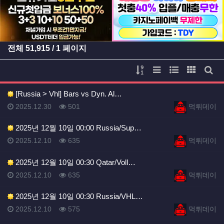
전체
51,915
/ 1 페이지
게시물 정렬
리스트 스타일
웹진 스타일
갤러리 
게시
[Russia > Vhl] Bars vs Dyn. Al…
등록일
등록일
등록일
조회
등록자
2025.12.30
501
먹튀데이
2025년 12월 10일 00:00 Russia/Sup…
등록일
조회
등록자
2025.12.10
635
먹튀데이
2025년 12월 10일 00:30 Qatar/Voll…
등록일
조회
등록자
2025.12.10
635
먹튀데이
2025년 12월 10일 00:30 Russia/VHL…
등록일
조회
등록자
2025.12.10
575
먹튀데이