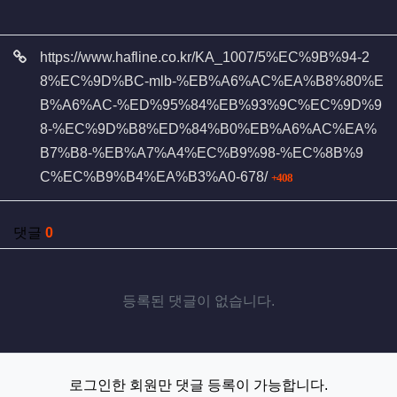
관련자료
https://www.hafline.co.kr/KA_1007/5%EC%9B%94-2
8%EC%9D%BC-mlb-%EB%A6%AC%EA%B8%80%E
B%A6%AC-%ED%95%84%EB%93%9C%EC%9D%9
8-%EC%9D%B8%ED%84%B0%EB%A6%AC%EA%
B7%B8-%EB%A7%A4%EC%B9%98-%EC%8B%9
회 연결
C%EC%B9%B4%EA%B3%A0-678/
408
댓글
0
등록된 댓글이 없습니다.
로그인한 회원만 댓글 등록이 가능합니다.