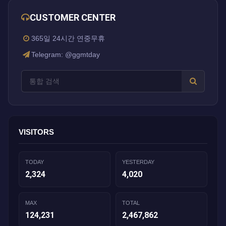
CUSTOMER CENTER
365일 24시간 연중무휴
Telegram: @ggmtday
VISITORS
TODAY
YESTERDAY
2,324
4,020
MAX
TOTAL
124,231
2,467,862