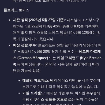
약)
등 짜임새 있고 효율적인 타선이 강점입니다.
콜로라도 로키스
시즌 성적 (2025년 5월 27일 기준):
내셔널리그 서부지구
최하위. 5월 22일까지 8승 42패 (승률 0.160)를 기록하며
매우 좋지 않은 흐름을 보이고 있습니다. 5월 12일에는 감
독이 경질되기도 했습니다.
예상 선발 투수:
콜로라도는 선발 로테이션의 안정성이 매
우 부족합니다. 5월 28일 경기 선발 투수는
헤르만 마르케
스 (German Márquez)
또는
카일 프리랜드 (Kyle Freelan
d)
등이 예상됩니다. (2025년 시즌 실제 로테이션에 따라
변동 가능성 있음)
헤르만 마르케스:
팀의 에이스지만, 올 시즌 부상과
부진으로 인해 위력을 잃었을 가능성이 높습니다.
카일 프리랜드:
베테랑 좌완 투수. 하지만 투수들의
무덤인 쿠어스 필드를 홈으로 쓰는 팀의 투수들은