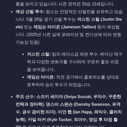
름을 보이고 있습니다. 시즌 전적은 33승 21패입니다.
예상 선발 투수:
컵스는 안정적인 선발진을 보유하고 있습
니다. 5월 28일 경기 선발 투수는
저스틴 스틸 (Justin Ste
ele)
또는
제임슨 타이욘 (Jameson Taillon)
등이 예상됩
니다. (2025년 시즌 실제 로테이션 및 컨디션에 따라 변동
가능성 있음)
저스틴 스틸:
팀의 에이스급 좌완 투수. 뛰어난 제구
력과 다양한 변화구를 구사하며 꾸준히 좋은 피칭
을 보여줍니다.
제임슨 타이욘:
직전 경기에서 콜로라도를 상대로
호투하며 승리 투수가 되었습니다.
주요 선수:
스즈키 세이야 (Seiya Suzuki, 우익수, 꾸준한
컨택과 장타력)
,
댄스비 스완슨 (Dansby Swanson, 유격
수, 공수 겸비한 리더)
,
이안 햅 (Ian Happ, 좌익수, 클러치
능력)
,
카일 터커 (Kyle Tucker, 외야수, 영입 후 타점 활