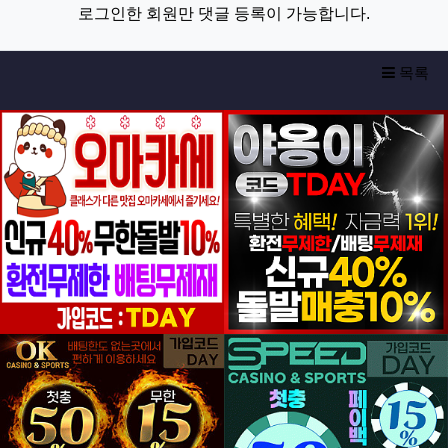
로그인한 회원만 댓글 등록이 가능합니다.
목록