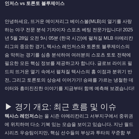
인저스 vs 토론토 블루제이스
안녕하세요, 뜨거운 메이저리그 베이스볼(MLB)의 열기를 사랑
하는 야구 전문 분석 기자이자 스포츠 베팅 전문가입니다! 2025
년 5월 28일 오전 9시 05분 (한국 시간)에 펼쳐질 MLB 아메리칸
리그의 중요한 경기, 텍사스 레인저스와 토론토 블루제이스의
숨 막히는 경기를 심층 분석하여 여러분의 스포츠 토토 전략에
필요한 모든 핵심 정보를 제공하고자 합니다. 글로브 라이프 필
드의 뜨거운 열기 속에서 펼쳐질 텍사스의 홈 이점과 분위기 반
전, 그리고 토론토의 상승세 이어가기! 승패를 가르는 냉철한 데
이터와 흥미진진한 이야기를 지금부터 함께 예측해 보겠습니다!
▶ 경기 개요: 최근 흐름 및 이슈
텍사스 레인저스
는 올 시즌 아메리칸리그 서부지구에서 중위권
에 위치하며 다소 기복 있는 모습을 보이고 있습니다. 지난 월드
시리즈 우승팀이지만, 핵심 선수들의 부상과 투타의 꾸준함 부