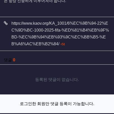
은 항상 신중하게 이루어져야 합니다.
관련자료
https://www.kaov.org/KA_1001/6%EC%9B%94-22%E
C%9D%BC-1000-2025-fifa-%ED%81%B4%EB%9F%
BD-%EC%9B%94%EB%93%9C%EC%BB%B5-%E
회 연결
B%A6%AC%EB%B2%84/
51
댓글
0
등록된 댓글이 없습니다.
로그인한 회원만 댓글 등록이 가능합니다.