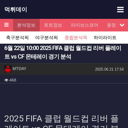
기
먹튀데이
메뉴
검증
분석정보
토토정보
라이브스코어
동맹제휴
서
축구분석픽
야구분석픽
종합분석픽
하이라이트
6월 22일 10:00 2025 FIFA 클럽 월드컵 리버 플레이
트 vs CF 몬테레이 경기 분석
작성자 정보
작성
MTDAY
작성일
2025.06.21 17:54
컨텐츠 정보
조회
468
본문
2025 FIFA 클럽 월드컵 리버 플