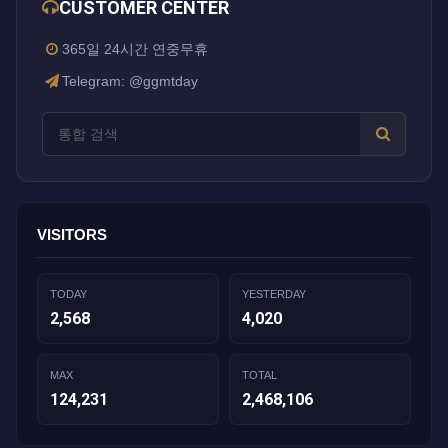
CUSTOMER CENTER
365일 24시간 연중무휴
Telegram: @ggmtday
VISITORS
TODAY
YESTERDAY
2,568
4,020
MAX
TOTAL
124,231
2,468,106